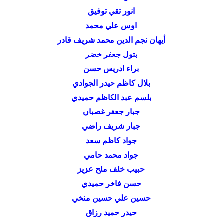
انور تقي توفيق
اوس علي محمد
أيهان نجم الدين محمد شريف قادر
بتول جعفر خضر
براء ادريس حسن
بلال كاظم حيدر الجوادي
بلسم عبد الكاظم حميدي
جبار جعفر غضبان
جبار شريف راضي
جواد كاظم سعد
جواد محمد حامي
حبيب خلف ملح عزيز
حسن فاخر حميدي
حسين علي حسين منخي
حيدر حميد رزاق